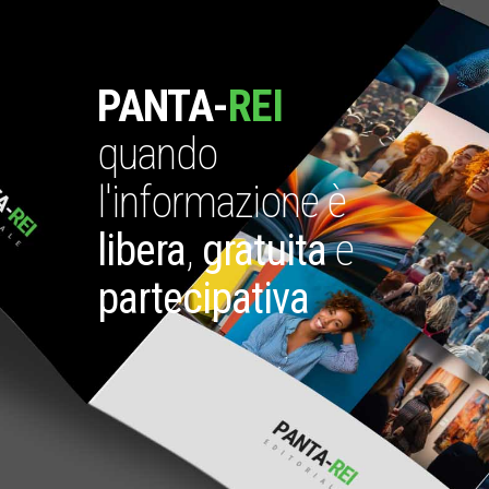
PANTA-
REI
quando
l'informazione è
libera
,
gratuita
e
partecipativa