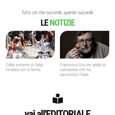
Tutto ciò che succede, quando succede
LE
NOTIZIE
Francesco Guccini, addio al
Inps, bonus assunzioni per
cantautore che ha
madri con tre figli e incentivi
raccontato l’Italia
per giovani under 35
vai all'EDITORIALE