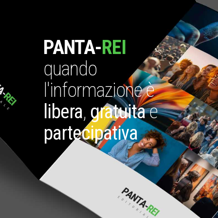
PANTA-
REI
quando
l'informazione è
libera
,
gratuita
e
partecipativa