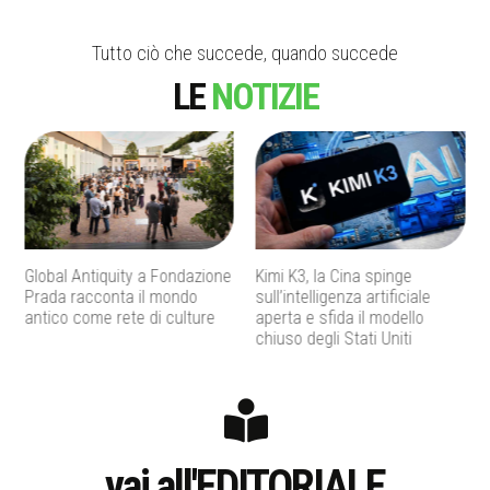
Tutto ciò che succede, quando succede
LE
NOTIZIE
Kimi K3, la Cina spinge
Don Antonio Mazzi, addio al
sull’intelligenza artificiale
fondatore di Exodus che ha
aperta e sfida il modello
fatto dell’educazione una
chiuso degli Stati Uniti
strada di speranza
vai all'EDITORIALE