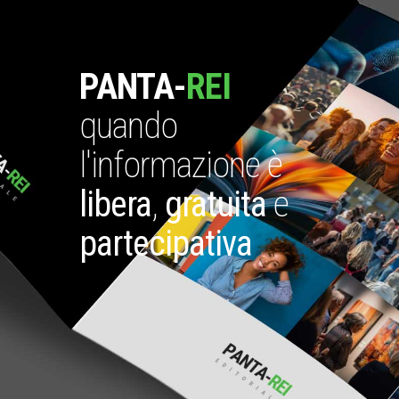
PANTA-
REI
quando
l'informazione è
libera
,
gratuita
e
partecipativa