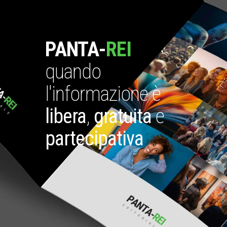
PANTA-
REI
quando
l'informazione è
libera
,
gratuita
e
partecipativa