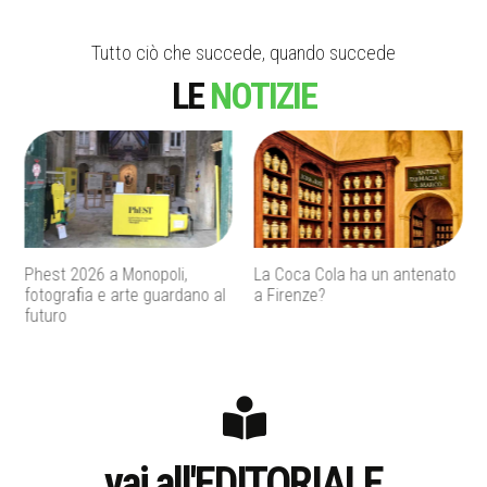
Tutto ciò che succede, quando succede
LE
NOTIZIE
La Coca Cola ha un antenato
Agenti IA e sicurezza, quando
a Firenze?
l’autonomia diventa un
rischio concreto
vai all'EDITORIALE