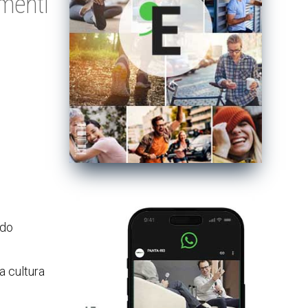
amenti
ndo
la cultura