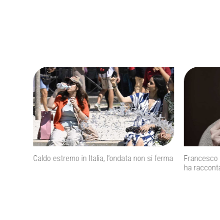
si ferma
Francesco Guccini, addio al cantautore che
Inps, bonus
ha raccontato l’Italia
figli e ince