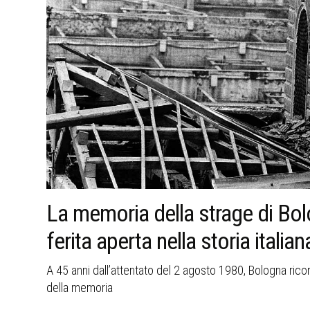
a
Tina Anselmi, la donna che aprì
Repubblica italiana
vile
Dalla Resistenza alla Commissione P2, la storia di Tina 
riforme e senso dello Stato