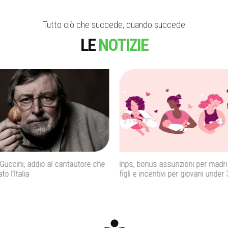
Tutto ciò che succede, quando succede
LE
NOTIZIE
 assunzioni per madri con tre
Istat, il Mezzogiorno perde giovan
ntivi per giovani under 35
mentre l’Italia cresce grazie agli s