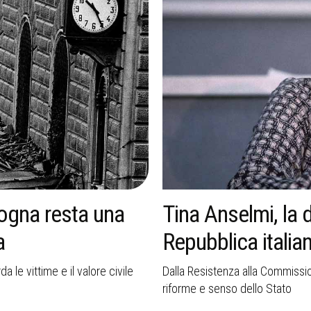
 una strada nella
Cani nei rifugi, l
randagismo e cos
Anselmi racconta coraggio,
Oltre 14mila cani rischiano una
diventano centrali