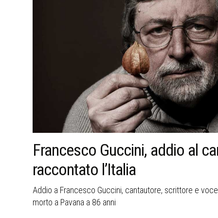
ha
La memoria della strage di Bo
ferita aperta nella storia italian
a,
A 45 anni dall’attentato del 2 agosto 1980, Bologna ricorda
della memoria