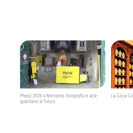
rte
La Coca Cola ha un antenato a Firenze?
Agenti IA e
diventa un 