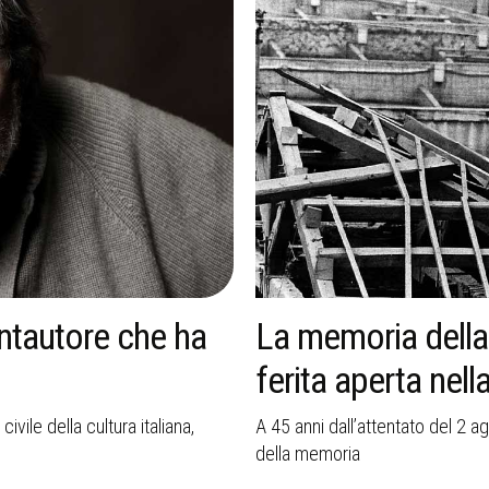
logna resta una
Tina Anselmi, la 
a
Repubblica italia
 le vittime e il valore civile
Dalla Resistenza alla Commissio
riforme e senso dello Stato