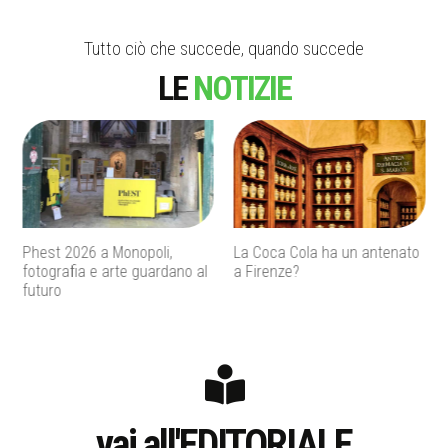
Tutto ciò che succede, quando succede
LE
NOTIZIE
La Coca Cola ha un antenato
Agenti IA e sicurezza, quando
a Firenze?
l’autonomia diventa un
rischio concreto
vai all'EDITORIALE