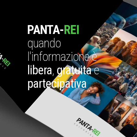
PANTA-
REI
quando
l'informazione è
libera
,
gratuita
e
partecipativa