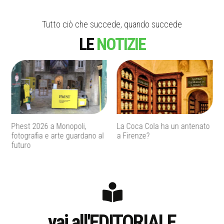
Tutto ciò che succede, quando succede
LE
NOTIZIE
La Coca Cola ha un antenato
Agenti IA e sicurezza, quando
a Firenze?
l’autonomia diventa un
rischio concreto
vai all'EDITORIALE