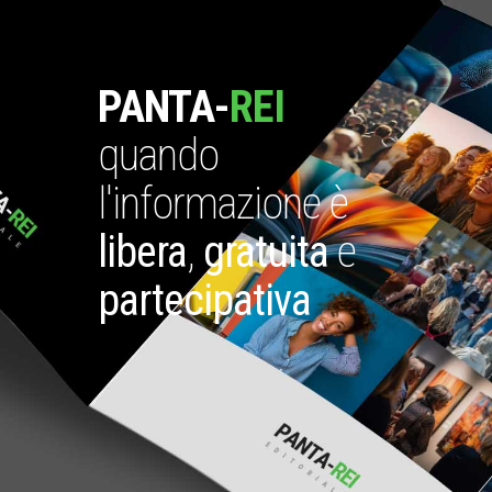
PANTA-
REI
quando
l'informazione è
libera
,
gratuita
e
partecipativa