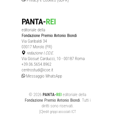
Privacy e Cookies (GDPR)
PANTA-
REI
editoriale della
Fondazione Premio Antonio Biondi
Via Garibaldi 34
03017 Morolo (FR)
redazione I.CO.E.
Via Giosué Carducci, 10 - 00187 Roma
+39.06.5654.8962
centrostudi@icoe.it
Messaggio WhatsApp
©
2026
PANTA-
REI
editoriale
della
Fondazione Premio Antonio Biondi
. Tutti i
diritti sono riservati.
[C]redit grippi associati ICT