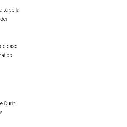
cità della
 dei
sto caso
rafico
e Durini
 e