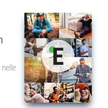
h
 nelle