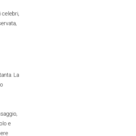
 celebri,
servata,
tanta. La
do
ssaggio,
olo e
dere