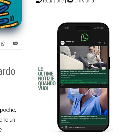
Redazione
|
Chi siamo
ardo
epoche,
pone un
e