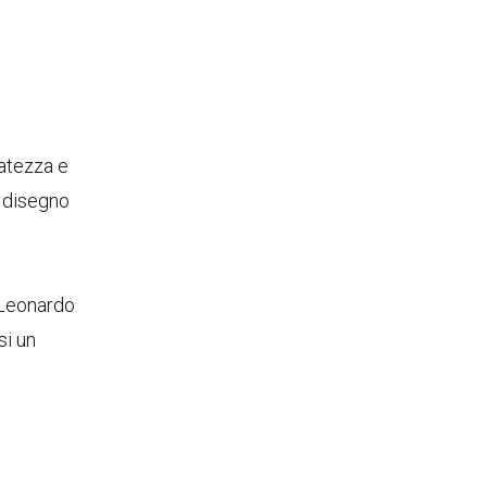
catezza e
l disegno
u Leonardo
si un