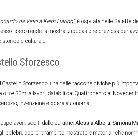
onardo da Vinci a Keith Haring”
, è ospitata nelle Salette de
resso libero rende la mostra un’occasione preziosa per avvi
 storico e culturale.
stello Sforzesco
 Castello Sforzesco, una delle raccolte civiche più importa
a oltre 30mila lavori, databili dal Quattrocento al Novecento
sercizio, invenzione e opera autonoma.
polavori, scelti dalle curatrici
Alessia Alberti
,
Simona Ma
ogli celebri, opere raramente mostrate e materiali che nor