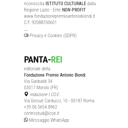
riconoscita
ISTITUTO CULTURALE
dalla
Regione Lazio - Ente
NON-PROFIT
www.fondazionepremioantoniobiondi.it
C.F. 92088700601
__
Privacy e Cookies (GDPR)
PANTA-
REI
editoriale della
Fondazione Premio Antonio Biondi
Via Garibaldi 34
03017 Morolo (FR)
redazione I.CO.E.
Via Giosué Carducci, 10 - 00187 Roma
+39.06.5654.8962
centrostudi@icoe.it
Messaggio WhatsApp