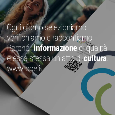
Ogni giorno selezioniamo,
verifichiamo e raccontiamo.
Perché l'
informazione
di qualità
è essa stessa un atto di
cultura
.
www.icoe.it