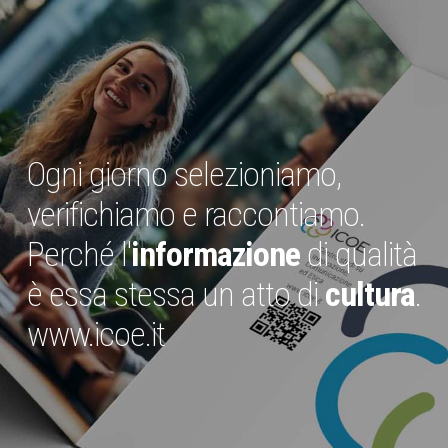
Ogni giorno selezioniamo,
verifichiamo e raccontiamo.
Perché l'
informazione
di qualità
è essa stessa un atto di
cultura
.
www.icoe.it