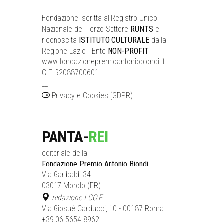
Fondazione iscritta al Registro Unico
Nazionale del Terzo Settore
RUNTS
e
riconoscita
ISTITUTO CULTURALE
dalla
Regione Lazio - Ente
NON-PROFIT
www.fondazionepremioantoniobiondi.it
C.F. 92088700601
__
Privacy e Cookies (GDPR)
PANTA-
REI
editoriale della
Fondazione Premio Antonio Biondi
Via Garibaldi 34
03017 Morolo (FR)
redazione I.CO.E.
Via Giosué Carducci, 10 - 00187 Roma
+39.06.5654.8962