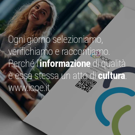
Ogni giorno selezioniamo,
verifichiamo e raccontiamo.
Perché l'
informazione
di qualità
è essa stessa un atto di
cultura
.
www.icoe.it