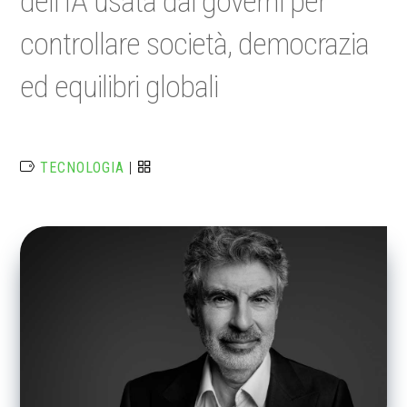
dell’IA usata dai governi per
controllare società, democrazia
ed equilibri globali
TECNOLOGIA
|