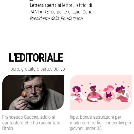
Lettera aperta
ai lettori, lettrici di
PANTA-REI da parte di Luigi Canali
Presidente della Fondazione
L'EDITORIALE
libero, gratuito e partecipativo
Francesco Guccini, addio al
Inps, bonus assunzioni per
cantautore che ha raccontato
madri con tre figli e incentivi per
l’Italia
giovani under 35