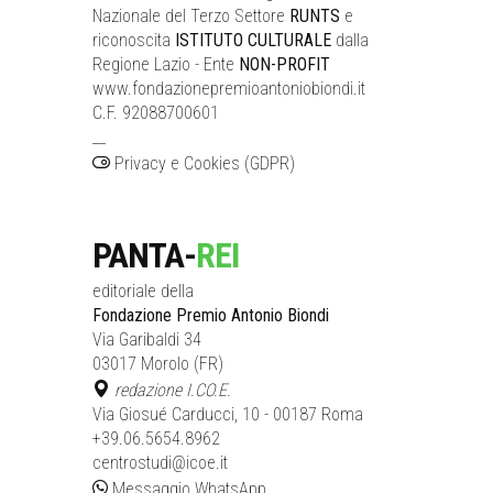
Nazionale del Terzo Settore
RUNTS
e
riconoscita
ISTITUTO CULTURALE
dalla
Regione Lazio - Ente
NON-PROFIT
www.fondazionepremioantoniobiondi.it
C.F. 92088700601
__
Privacy e Cookies (GDPR)
PANTA-
REI
editoriale della
Fondazione Premio Antonio Biondi
Via Garibaldi 34
03017 Morolo (FR)
redazione I.CO.E.
Via Giosué Carducci, 10 - 00187 Roma
+39.06.5654.8962
centrostudi@icoe.it
Messaggio WhatsApp