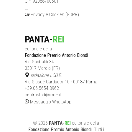
C.F. 92088700601
__
Privacy e Cookies (GDPR)
PANTA-
REI
editoriale della
Fondazione Premio Antonio Biondi
Via Garibaldi 34
03017 Morolo (FR)
redazione I.CO.E.
Via Giosué Carducci, 10 - 00187 Roma
+39.06.5654.8962
centrostudi@icoe.it
Messaggio WhatsApp
©
2026
PANTA-
REI
editoriale
della
Fondazione Premio Antonio Biondi
. Tutti i