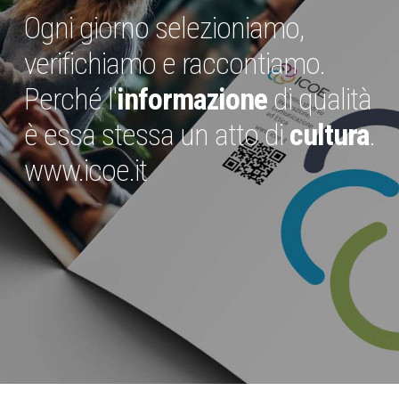
Ogni giorno selezioniamo,
verifichiamo e raccontiamo.
Perché l'
informazione
di qualità
è essa stessa un atto di
cultura
.
www.icoe.it