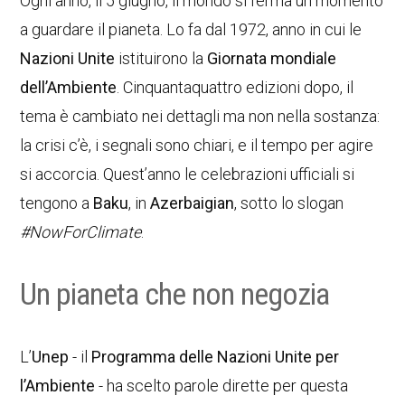
Ogni anno, il 5 giugno, il mondo si ferma un momento
a guardare il pianeta. Lo fa dal 1972, anno in cui le
Nazioni Unite
istituirono la
Giornata mondiale
dell’Ambiente
. Cinquantaquattro edizioni dopo, il
tema è cambiato nei dettagli ma non nella sostanza:
la crisi c’è, i segnali sono chiari, e il tempo per agire
si accorcia. Quest’anno le celebrazioni ufficiali si
tengono a
Baku
, in
Azerbaigian
, sotto lo slogan
#NowForClimate
.
Un pianeta che non negozia
L’
Unep
- il
Programma delle Nazioni Unite per
l’Ambiente
- ha scelto parole dirette per questa