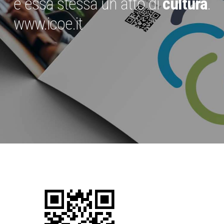
è essa stessa un atto di
cultura
.
www.icoe.it