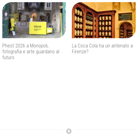
La Coca Cola ha un antenato a
Agenti IA e sicurezza, quando
Firenze?
l’autonomia diventa un rischio
concreto