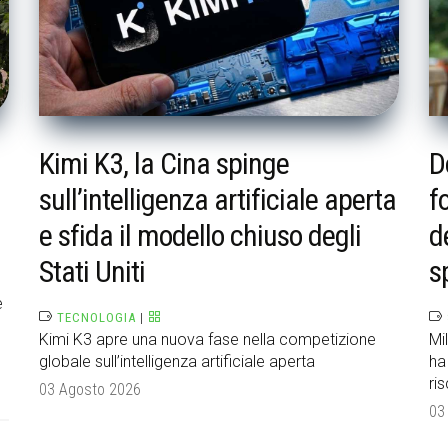
Kimi K3, la Cina spinge
D
sull’intelligenza artificiale aperta
f
e sfida il modello chiuso degli
d
Stati Uniti
s
e
TECNOLOGIA
|
Kimi K3 apre una nuova fase nella competizione
Mi
globale sull’intelligenza artificiale aperta
ha
ri
03 Agosto 2026
03