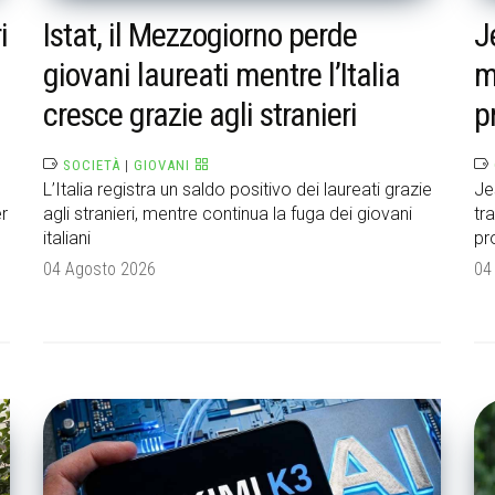
i
Istat, il Mezzogiorno perde
J
giovani laureati mentre l’Italia
m
cresce grazie agli stranieri
p
SOCIETÀ
|
GIOVANI
L’Italia registra un saldo positivo dei laureati grazie
Je
er
agli stranieri, mentre continua la fuga dei giovani
tr
italiani
pr
04 Agosto 2026
04