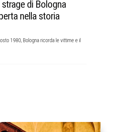
 strage di Bologna
Tina Ansel
perta nella storia
strada nell
Dalla Resistenza al
coraggio, riforme e
gosto 1980, Bologna ricorda le vittime e il