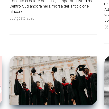
L’ondata di calore continua, temporali al Nord ma
Centro-Sud ancora nella morsa dell’anticiclone
Ad
africano
vo
06 Agosto 2026
86
06