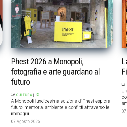
Phest 2026 a Monopoli,
L
fotografia e arte guardano al
F
futuro
Un
CULTURA
|
co
A Monopoli l’undicesima edizione di Phest esplora
am
futuro, memoria, ambiente e conflitti attraverso le
07
immagini
07 Agosto 2026