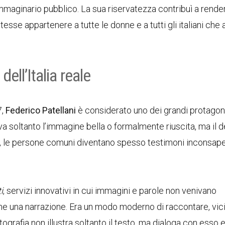
mmaginario pubblico. La sua riservatezza contribuì a rende
sse appartenere a tutte le donne e a tutti gli italiani che
dell’Italia reale
7,
Federico Patellani
è considerato uno dei grandi protagoni
va soltanto l’immagine bella o formalmente riuscita, ma il d
e, le persone comuni diventano spesso testimoni inconsape
i
, servizi innovativi in cui immagini e parole non venivano
 una narrazione. Era un modo moderno di raccontare, vici
grafia non illustra soltanto il testo, ma dialoga con esso e