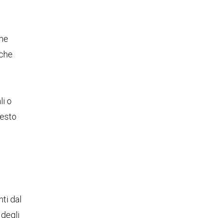
ane
 che
li o
uesto
nti dal
 degli