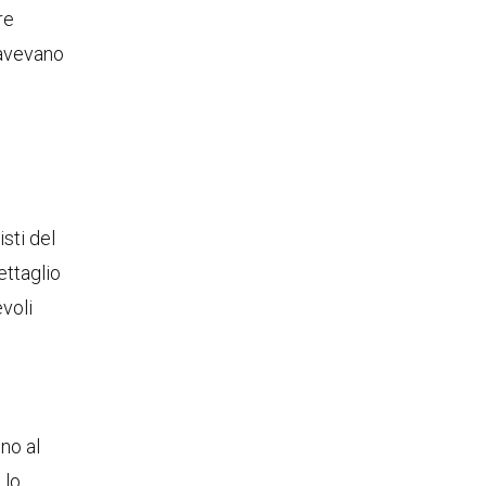
re
 avevano
sti del
ettaglio
voli
no al
 lo