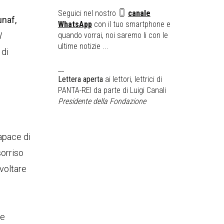
Seguici nel nostro
canale
naf,
WhatsApp
con il tuo smartphone e
l
quando vorrai, noi saremo li con le
ultime notizie ...
 di
__
Lettera aperta
ai lettori, lettrici di
PANTA-REI da parte di Luigi Canali
Presidente della Fondazione
apace di
sorriso
voltare
se