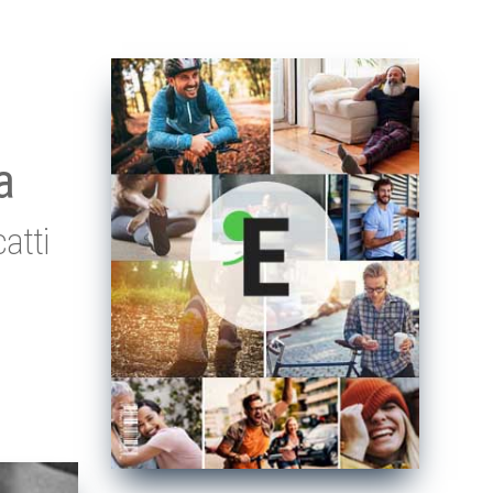
a
atti