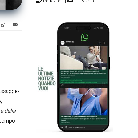
Redazione
|
Chi siamo
passaggio
,
e della
l tempo