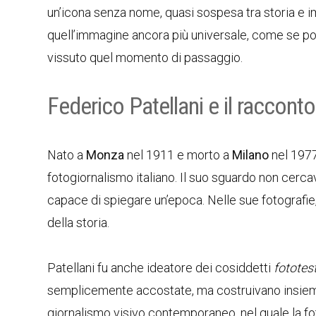
un’icona senza nome, quasi sospesa tra storia e i
quell’immagine ancora più universale, come se pote
vissuto quel momento di passaggio.
Federico Patellani e il racconto 
Nato a
Monza
nel 1911 e morto a
Milano
nel 197
fotogiornalismo italiano. Il suo sguardo non cerca
capace di spiegare un’epoca. Nelle sue fotografi
della storia.
Patellani fu anche ideatore dei cosiddetti
fototest
semplicemente accostate, ma costruivano insieme
giornalismo visivo contemporaneo, nel quale la foto