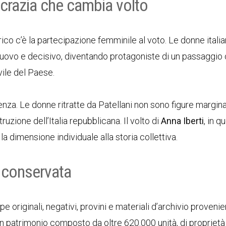
ocrazia che cambia volto
rico c’è la partecipazione femminile al voto. Le donne itali
uovo e decisivo, diventando protagoniste di un passaggio
vile del Paese.
za. Le donne ritratte da Patellani non sono figure margina
uzione dell’Italia repubblicana. Il volto di
Anna Iberti
, in q
a dimensione individuale alla storia collettiva.
a conservata
 originali, negativi, provini e materiali d’archivio provenie
i un patrimonio composto da oltre 620.000 unità, di proprietà