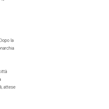
 Dopo la
onarchia
ittà
a
i, attese