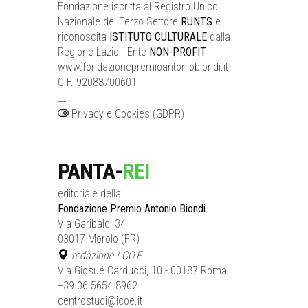
Fondazione iscritta al Registro Unico
Nazionale del Terzo Settore
RUNTS
e
riconoscita
ISTITUTO CULTURALE
dalla
Regione Lazio - Ente
NON-PROFIT
www.fondazionepremioantoniobiondi.it
C.F. 92088700601
__
Privacy e Cookies (GDPR)
PANTA-
REI
editoriale della
Fondazione Premio Antonio Biondi
Via Garibaldi 34
03017 Morolo (FR)
redazione I.CO.E.
Via Giosué Carducci, 10 - 00187 Roma
+39.06.5654.8962
centrostudi@icoe.it