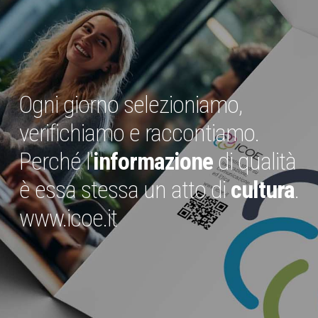
Ogni giorno selezioniamo,
verifichiamo e raccontiamo.
Perché l'
informazione
di qualità
è essa stessa un atto di
cultura
.
www.icoe.it