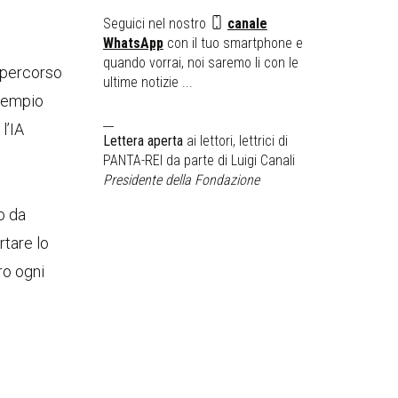
Seguici nel nostro
canale
WhatsApp
con il tuo smartphone e
quando vorrai, noi saremo li con le
l percorso
ultime notizie ...
esempio
__
l’IA
Lettera aperta
ai lettori, lettrici di
PANTA-REI da parte di Luigi Canali
Presidente della Fondazione
o da
rtare lo
ro ogni