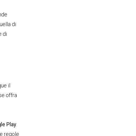
ende
uella di
e di
ue il
se offra
le Play
.
le regole