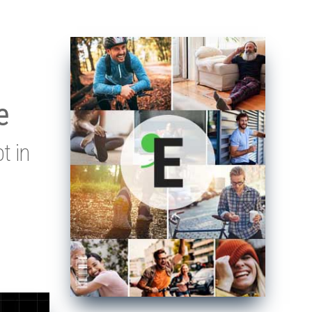
e
t in