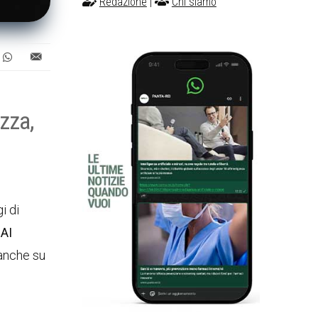
Redazione
|
Chi siamo
zza,
i di
 AI
 anche su