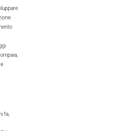
iluppare
zione.
amento.
ggi
compaia,
re
i fa,