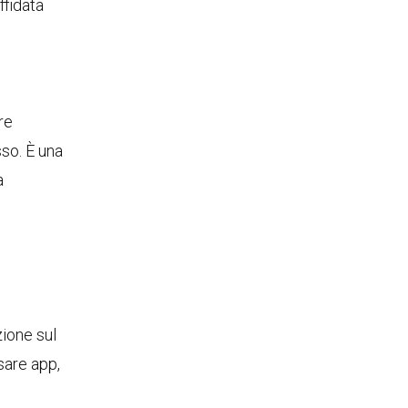
ffidata
re
so. È una
a
zione sul
sare app,