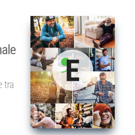
nale
 tra