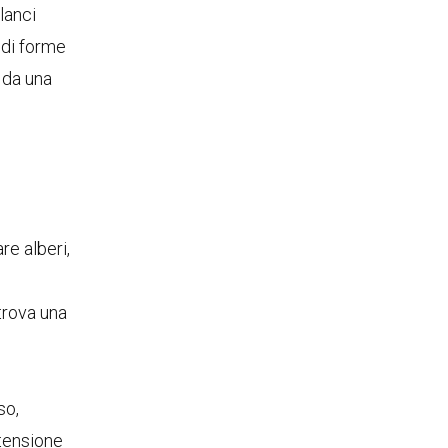
lanci
 di forme
 da una
re alberi,
trova una
so,
 tensione