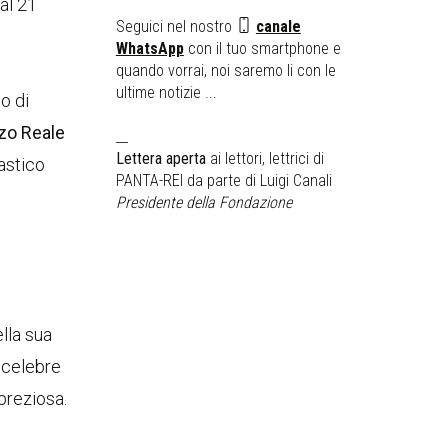
al 21
Seguici nel nostro
canale
WhatsApp
con il tuo smartphone e
quando vorrai, noi saremo li con le
ultime notizie ...
o di
zo Reale
__
Lettera aperta
ai lettori, lettrici di
astico
PANTA-REI da parte di Luigi Canali
Presidente della Fondazione
lla sua
ù celebre
preziosa.