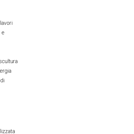
lavori
i
e
scultura
ergia
di
alizzata