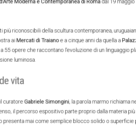
e d’Arte Moderna e Contemporanea di Roma
dal 19 maggio 
sti più riconoscibili della scultura contemporanea, uruguaian
ostra ai
Mercati di Traiano
e a cinque anni da quella a
Palaz
o a 55 opere che raccontano l’evoluzione di un linguaggio pl
nsione luminosa.
de vita
il curatore
Gabriele Simongini
, la parola marmo richiama ne
senso, il percorso espositivo parte proprio dalla materia pi
 lo presenta mai come semplice blocco solido o superficie 