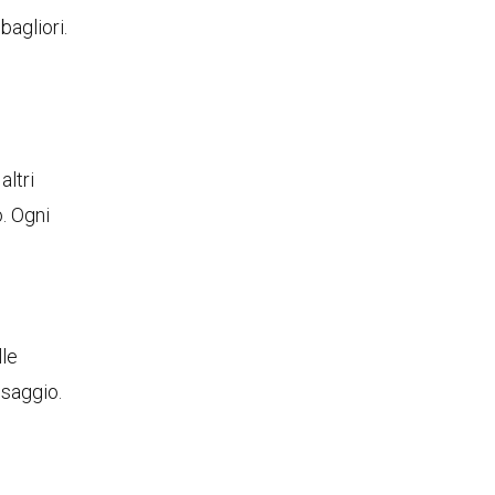
bagliori.
altri
. Ogni
e
lle
esaggio.