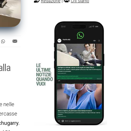
Redazione
|
Chi siamo
lla
e nelle
cercasse
chugarry.