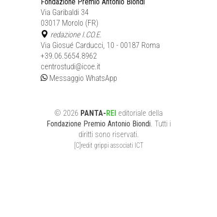
Fondazione Premio Antonio Biondi
Via Garibaldi 34
03017 Morolo (FR)
redazione I.CO.E.
Via Giosué Carducci, 10 - 00187 Roma
+39.06.5654.8962
centrostudi@icoe.it
Messaggio WhatsApp
©
2026
PANTA-
REI
editoriale
della
Fondazione Premio Antonio Biondi
. Tutti i
diritti sono riservati.
[C]redit grippi associati ICT