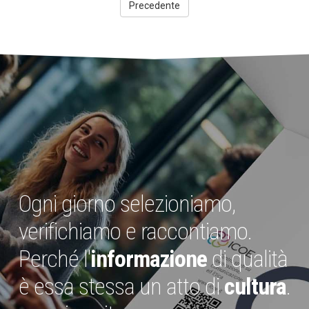
Precedente
Ogni giorno selezioniamo,
verifichiamo e raccontiamo.
Perché l'
informazione
di qualità
è essa stessa un atto di
cultura
.