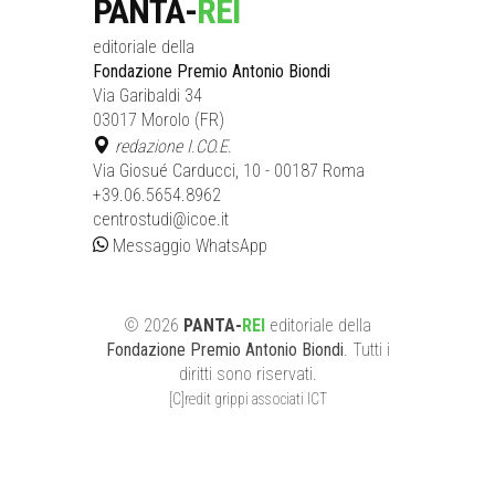
PANTA-
REI
editoriale della
Fondazione Premio Antonio Biondi
Via Garibaldi 34
03017 Morolo (FR)
redazione I.CO.E.
Via Giosué Carducci, 10 - 00187 Roma
+39.06.5654.8962
centrostudi@icoe.it
Messaggio WhatsApp
©
2026
PANTA-
REI
editoriale
della
Fondazione Premio Antonio Biondi
. Tutti i
diritti sono riservati.
[C]redit grippi associati ICT