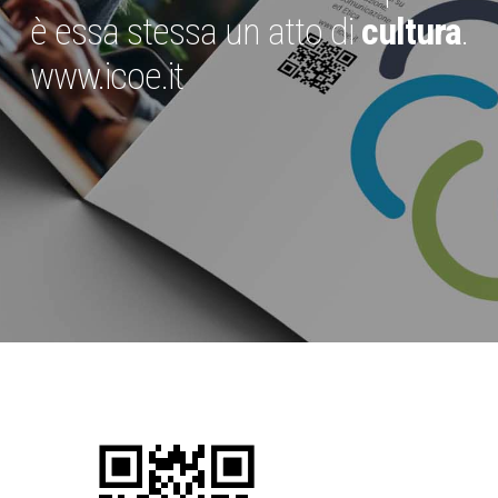
è essa stessa un atto di
cultura
.
www.icoe.it