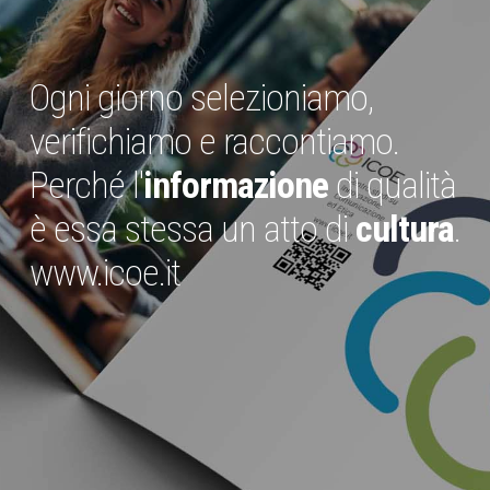
Ogni giorno selezioniamo,
verifichiamo e raccontiamo.
Perché l'
informazione
di qualità
è essa stessa un atto di
cultura
.
www.icoe.it