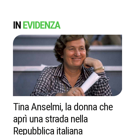
IN
EVIDENZA
Tina Anselmi, la donna che
C
aprì una strada nella
p
Repubblica italiana
c