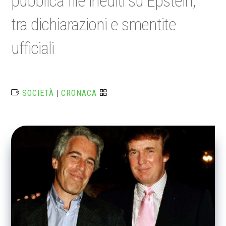
pubblica file inediti su Epstein,
tra dichiarazioni e smentite
ufficiali
SOCIETÀ
|
CRONACA