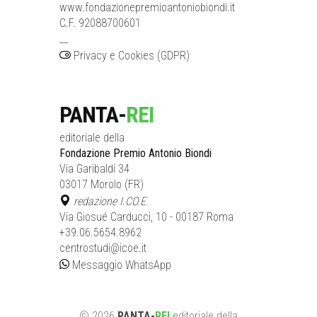
www.fondazionepremioantoniobiondi.it
C.F. 92088700601
__
Privacy e Cookies (GDPR)
PANTA-
REI
editoriale della
Fondazione Premio Antonio Biondi
Via Garibaldi 34
03017 Morolo (FR)
redazione I.CO.E.
Via Giosué Carducci, 10 - 00187 Roma
+39.06.5654.8962
centrostudi@icoe.it
Messaggio WhatsApp
©
2026
PANTA-
REI
editoriale
della