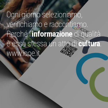
Ogni giorno selezioniamo,
verifichiamo e raccontiamo.
Perché l'
informazione
di qualità
è essa stessa un atto di
cultura
.
www.icoe.it