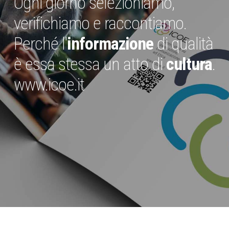
Ogni giorno selezioniamo,
verifichiamo e raccontiamo.
Perché l'
informazione
di qualità
è essa stessa un atto di
cultura
.
www.icoe.it