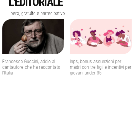
L'EDITORIALE
libero, gratuito e partecipativo
Inps, bonus assunzioni per
Istat, il Mezzogiorno perde
madri con tre figli e incentivi per
giovani laureati mentre l’Italia
giovani under 35
cresce grazie agli stranieri