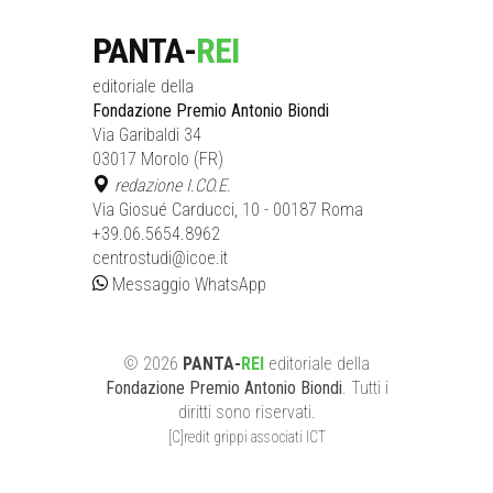
PANTA-
REI
editoriale della
Fondazione Premio Antonio Biondi
Via Garibaldi 34
03017 Morolo (FR)
redazione I.CO.E.
Via Giosué Carducci, 10 - 00187 Roma
+39.06.5654.8962
centrostudi@icoe.it
Messaggio WhatsApp
©
2026
PANTA-
REI
editoriale
della
Fondazione Premio Antonio Biondi
. Tutti i
diritti sono riservati.
[C]redit grippi associati ICT