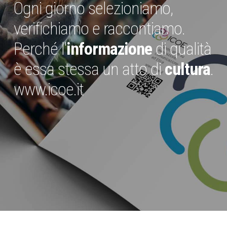
Ogni giorno selezioniamo,
verifichiamo e raccontiamo.
Perché l'
informazione
di qualità
è essa stessa un atto di
cultura
.
www.icoe.it