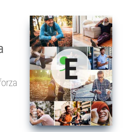
a
forza