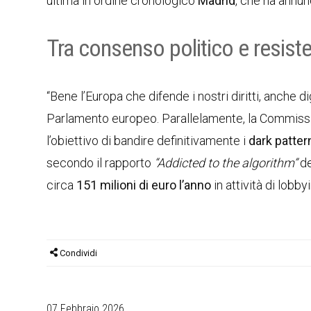
ultima in ordine cronologico
Madrid
, che ha annunc
Tra consenso politico e resist
“Bene l’Europa che difende i nostri diritti, anche 
Parlamento europeo. Parallelamente, la Commissi
l’obiettivo di bandire definitivamente i
dark patter
secondo il rapporto
“Addicted to the algorithm”
d
circa
151 milioni di euro l’anno
in attività di lobb
Condividi
07 Febbraio 2026