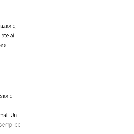
razione,
iate ai
are
ssione
mali. Un
n semplice