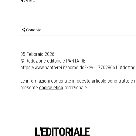
avviso.
Condividi
05 Febbraio 2026
© Redazione editoriale PANTA-REI
https://www.panta-rei.it/home.do?key=1770286611&dettagli=c
__
Le informazioni contenute in questo articolo sono tratte e ri
presente
codice etico
redazionale.
L'EDITORIALE