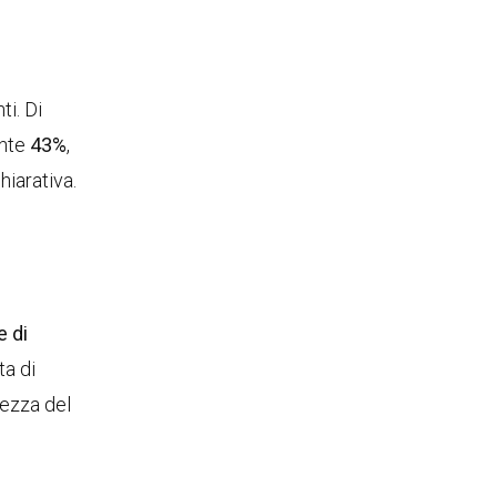
ti. Di
ante
43%
,
hiarativa.
e di
ta di
ttezza del