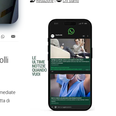
Redazione
|
Chi siamo
lli
immediate
tta di