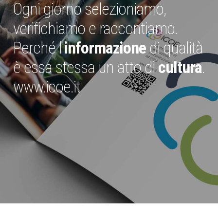
Ogni giorno selezioniamo,
verifichiamo e raccontiamo.
Perché l'
informazione
di qualità
è essa stessa un atto di
cultura
.
www.icoe.it