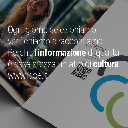
Ogni giorno selezioniamo,
verifichiamo e raccontiamo.
Perché l'
informazione
di qualità
è essa stessa un atto di
cultura
.
www.icoe.it