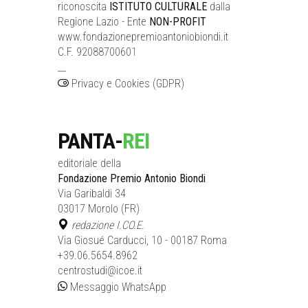
riconoscita
ISTITUTO CULTURALE
dalla
Regione Lazio - Ente
NON-PROFIT
www.fondazionepremioantoniobiondi.it
C.F. 92088700601
__
Privacy e Cookies (GDPR)
PANTA-
REI
editoriale della
Fondazione Premio Antonio Biondi
Via Garibaldi 34
03017 Morolo (FR)
redazione I.CO.E.
Via Giosué Carducci, 10 - 00187 Roma
+39.06.5654.8962
centrostudi@icoe.it
Messaggio WhatsApp