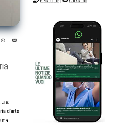
Redazione
|
Chi siamo
ria
a una
ria d’arte
 una