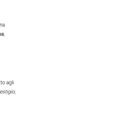
Una
na
,
to agli
estigio,