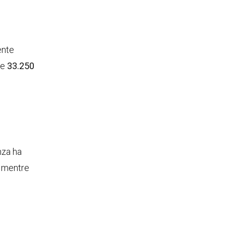
ente
re
33.250
nza ha
, mentre