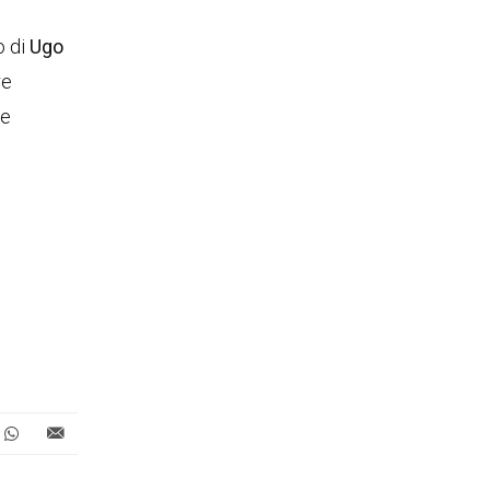
o di
Ugo
re
be