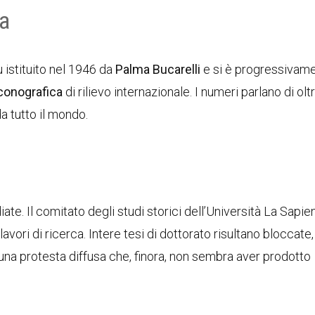
ra
 istituito nel 1946 da
Palma Bucarelli
e si è progressivam
conografica
di rilievo internazionale. I numeri parlano di olt
da tutto il mondo.
e. Il comitato degli studi storici dell’Università La Sapie
avori di ricerca. Intere tesi di dottorato risultano bloccate
o una protesta diffusa che, finora, non sembra aver prodotto