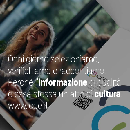
Ogni giorno selezioniamo,
verifichiamo e raccontiamo.
Perché l'
informazione
di qualità
è essa stessa un atto di
cultura
.
www.icoe.it