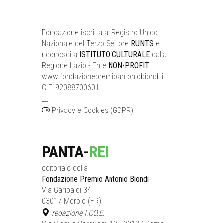
Fondazione iscritta al Registro Unico
Nazionale del Terzo Settore
RUNTS
e
riconoscita
ISTITUTO CULTURALE
dalla
Regione Lazio - Ente
NON-PROFIT
www.fondazionepremioantoniobiondi.it
C.F. 92088700601
__
Privacy e Cookies (GDPR)
PANTA-
REI
editoriale della
Fondazione Premio Antonio Biondi
Via Garibaldi 34
03017 Morolo (FR)
redazione I.CO.E.