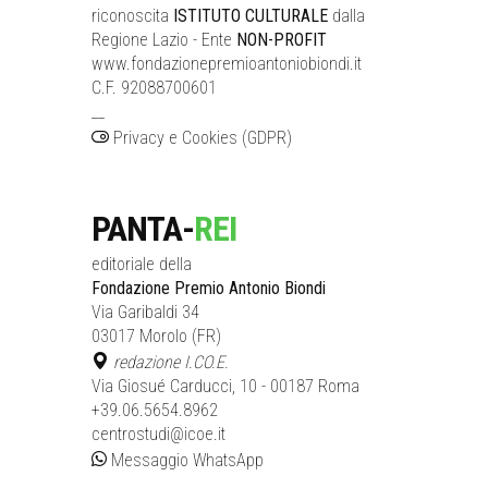
riconoscita
ISTITUTO CULTURALE
dalla
Regione Lazio - Ente
NON-PROFIT
www.fondazionepremioantoniobiondi.it
C.F. 92088700601
__
Privacy e Cookies (GDPR)
PANTA-
REI
editoriale della
Fondazione Premio Antonio Biondi
Via Garibaldi 34
03017 Morolo (FR)
redazione I.CO.E.
Via Giosué Carducci, 10 - 00187 Roma
+39.06.5654.8962
centrostudi@icoe.it
Messaggio WhatsApp