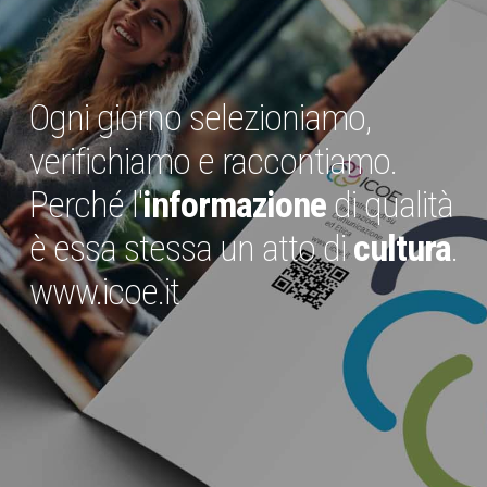
Ogni giorno selezioniamo,
verifichiamo e raccontiamo.
Perché l'
informazione
di qualità
è essa stessa un atto di
cultura
.
www.icoe.it