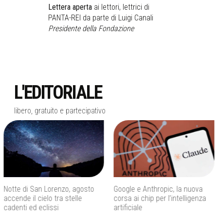
Lettera aperta
ai lettori, lettrici di
PANTA-REI da parte di Luigi Canali
Presidente della Fondazione
L'EDITORIALE
libero, gratuito e partecipativo
Google e Anthropic, la nuova
Phest 2026 a Monopoli,
corsa ai chip per l’intelligenza
fotografia e arte guardano al
artificiale
futuro