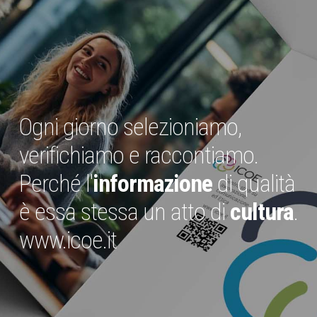
Ogni giorno selezioniamo,
verifichiamo e raccontiamo.
Perché l'
informazione
di qualità
è essa stessa un atto di
cultura
.
www.icoe.it