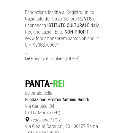
Fondazione iscritta al Registro Unico
Nazionale del Terzo Settore
RUNTS
e
riconoscita
ISTITUTO CULTURALE
dalla
Regione Lazio - Ente
NON-PROFIT
www.fondazionepremioantoniobiondi.it
C.F. 92088700601
__
Privacy e Cookies (GDPR)
PANTA-
REI
editoriale della
Fondazione Premio Antonio Biondi
Via Garibaldi 34
03017 Morolo (FR)
redazione I.CO.E.
Via Giosué Carducci, 10 - 00187 Roma
+39.06.5654.8962