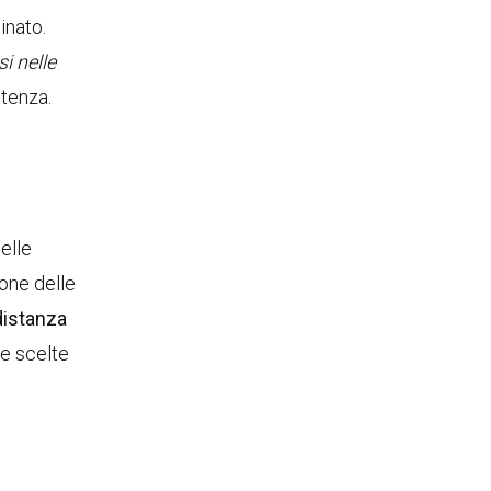
inato.
i nelle
stenza.
elle
ione delle
distanza
le scelte