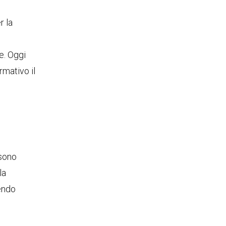
r la
e. Oggi
rmativo il
 sono
la
nendo