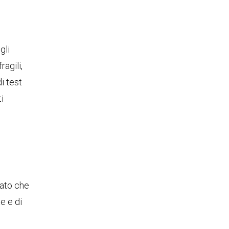
gli
ragili,
i test
i
rato che
e e di