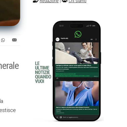
Redazione
|
Chi siamo
nerale
la
gestisce