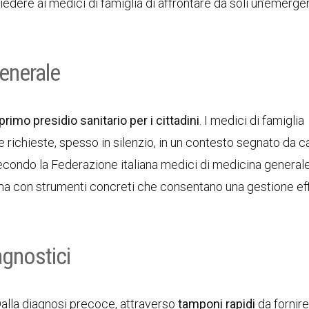
hiedere ai medici di famiglia di affrontare da soli un’emerg
generale
primo presidio sanitario per i cittadini
. I medici di famiglia
richieste, spesso in silenzio, in un contesto segnato da c
econdo la Federazione italiana medici di medicina general
, ma con strumenti concreti che consentano una gestione ef
gnostici
 Dalla diagnosi precoce, attraverso
tamponi rapidi
da fornire