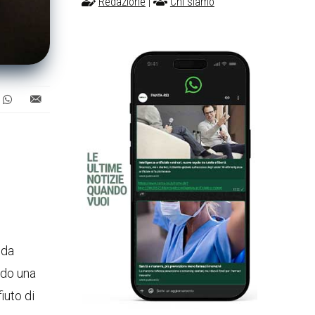
Redazione
|
Chi siamo
 da
ndo una
iuto di