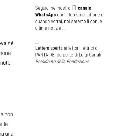
Seguici nel nostro
canale
WhatsApp
con il tuo smartphone e
quando vorrai, noi saremo li con le
ultime notizie ...
__
eva né
Lettera aperta
ai lettori, lettrici di
zione
PANTA-REI da parte di Luigi Canali
Presidente della Fondazione
enute
la non
e le
ma una