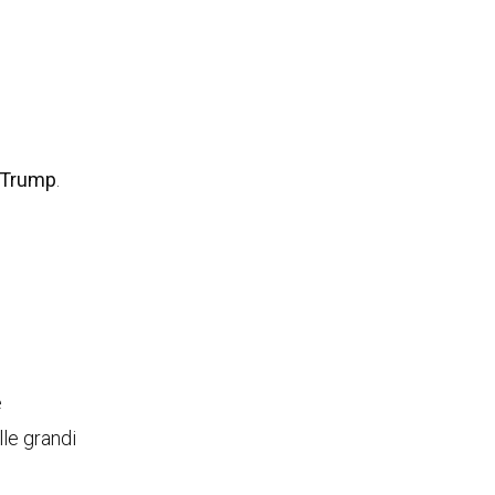
 Trump
.
e
lle grandi