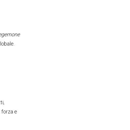
egemone
lobale.
ti,
a forza e