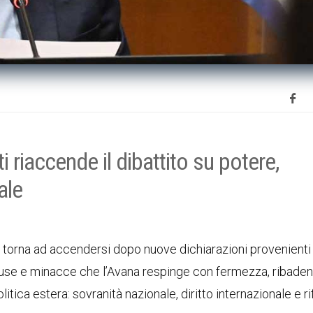
i riaccende il dibattito su potere,
ale
iti torna ad accendersi dopo nuove dichiarazioni provenienti
cuse e minacce che l’Avana respinge con fermezza, ribade
itica estera: sovranità nazionale, diritto internazionale e rif