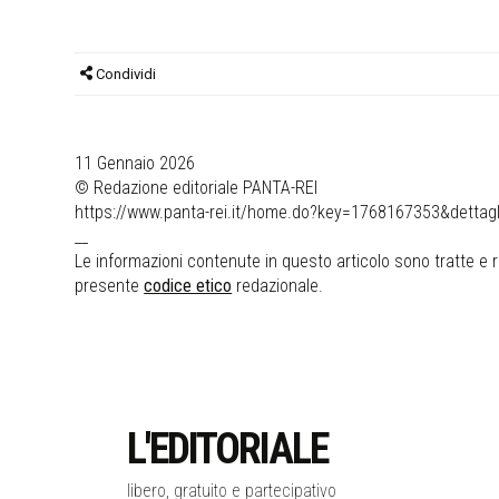
Condividi
11 Gennaio 2026
© Redazione editoriale PANTA-REI
https://www.panta-rei.it/home.do?key=1768167353&dettagl
__
Le informazioni contenute in questo articolo sono tratte e ri
presente
codice etico
redazionale.
L'EDITORIALE
libero, gratuito e partecipativo