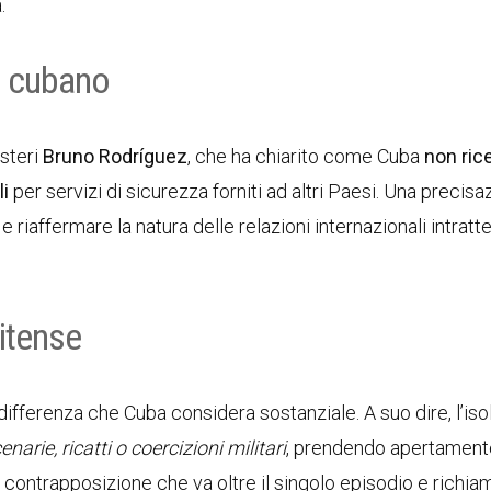
.
no cubano
Esteri
Bruno Rodríguez
, che ha chiarito come Cuba
non ric
li
per servizi di sicurezza forniti ad altri Paesi. Una precisa
 riaffermare la natura delle relazioni internazionali intratt
itense
 differenza che Cuba considera sostanziale. A suo dire, l’iso
arie, ricatti o coercizioni militari
, prendendo apertament
na contrapposizione che va oltre il singolo episodio e richia