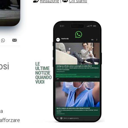
Redazione
|
Chi siamo
osi
n
a
rafforzare