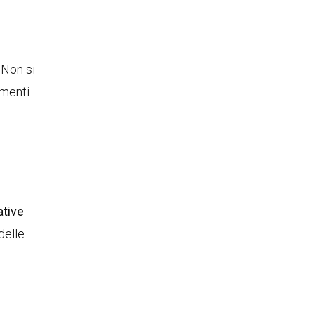
. Non si
umenti
ative
delle