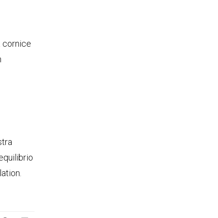
a cornice
n
stra
quilibrio
lation.