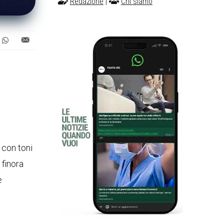
Redazione
|
Chi siamo
 con toni
 finora
e