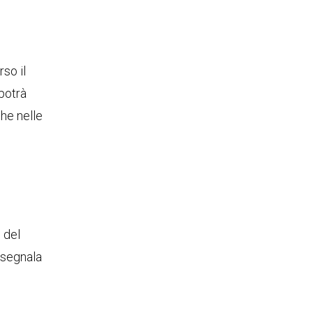
so il
 potrà
he nelle
 del
e segnala