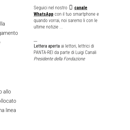
Seguici nel nostro
canale
WhatsApp
con il tuo smartphone e
quando vorrai, noi saremo li con le
lla
ultime notizie ...
iegamento
__
e
Lettera aperta
ai lettori, lettrici di
PANTA-REI da parte di Luigi Canali
Presidente della Fondazione
o allo
ollocato
na linea