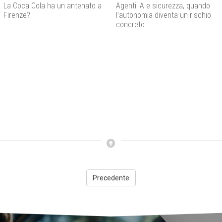
tenato a
Agenti IA e sicurezza, quando
Caldo estremo in Italia
l’autonomia diventa un rischio
non si ferma
concreto
Precedente