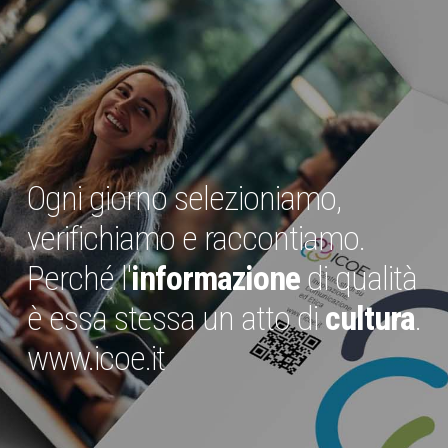
Ogni giorno selezioniamo,
verifichiamo e raccontiamo.
Perché l'
informazione
di qualità
è essa stessa un atto di
cultura
.
www.icoe.it