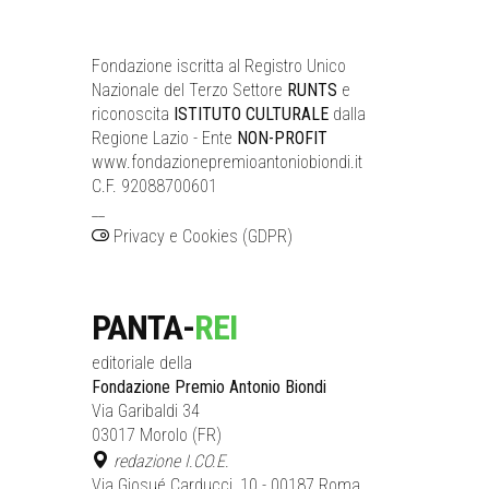
Fondazione iscritta al Registro Unico
Nazionale del Terzo Settore
RUNTS
e
riconoscita
ISTITUTO CULTURALE
dalla
Regione Lazio - Ente
NON-PROFIT
www.fondazionepremioantoniobiondi.it
C.F. 92088700601
__
Privacy e Cookies (GDPR)
PANTA-
REI
editoriale della
Fondazione Premio Antonio Biondi
Via Garibaldi 34
03017 Morolo (FR)
redazione I.CO.E.
Via Giosué Carducci, 10 - 00187 Roma