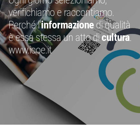
verifichiamo e raccontiamo.
Perché l'
informazione
di qualità
è essa stessa un atto di
cultura
.
www.icoe.it