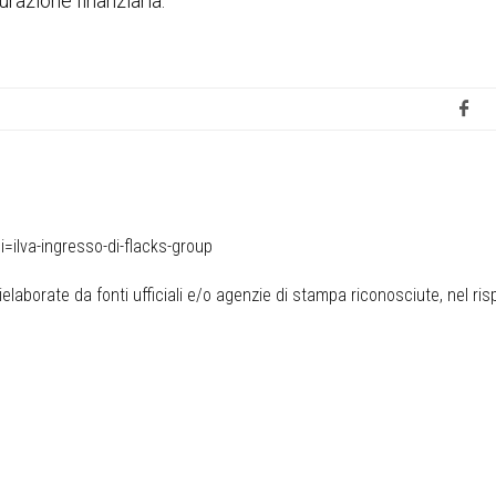
turazione finanziaria.
ilva-ingresso-di-flacks-group
elaborate da fonti ufficiali e/o agenzie di stampa riconosciute, nel ris