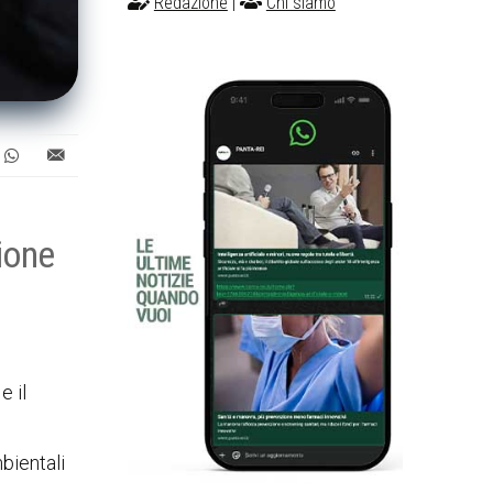
Redazione
|
Chi siamo
ione
e il
mbientali