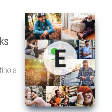
cks
fino a