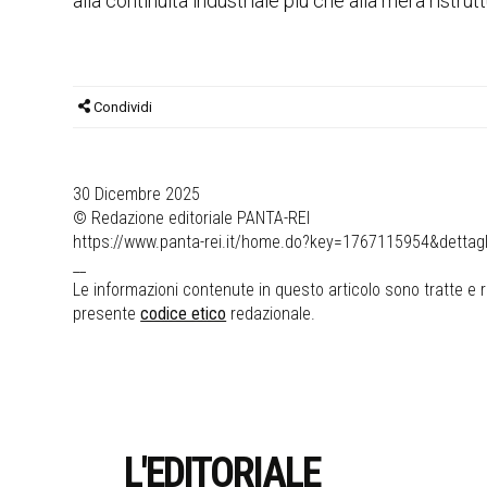
alla continuità industriale più che alla mera ristrut
Condividi
30 Dicembre 2025
© Redazione editoriale PANTA-REI
https://www.panta-rei.it/home.do?key=1767115954&dettagli=
__
Le informazioni contenute in questo articolo sono tratte e ri
presente
codice etico
redazionale.
L'EDITORIALE