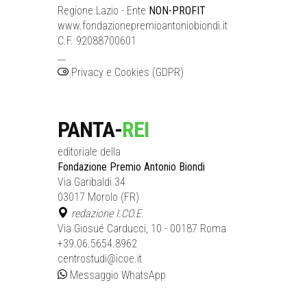
Regione Lazio - Ente
NON-PROFIT
www.fondazionepremioantoniobiondi.it
C.F. 92088700601
__
Privacy e Cookies (GDPR)
PANTA-
REI
editoriale della
Fondazione Premio Antonio Biondi
Via Garibaldi 34
03017 Morolo (FR)
redazione I.CO.E.
Via Giosué Carducci, 10 - 00187 Roma
+39.06.5654.8962
centrostudi@icoe.it
Messaggio WhatsApp