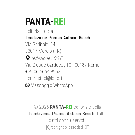
PANTA-
REI
editoriale della
Fondazione Premio Antonio Biondi
Via Garibaldi 34
03017 Morolo (FR)
redazione I.CO.E.
Via Giosué Carducci, 10 - 00187 Roma
+39.06.5654.8962
centrostudi@icoe.it
Messaggio WhatsApp
©
2026
PANTA-
REI
editoriale
della
Fondazione Premio Antonio Biondi
. Tutti i
diritti sono riservati.
[C]redit grippi associati ICT