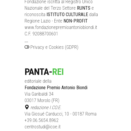
Fondazione iscritta al Registro Unico
Nazionale del Terzo Settore
RUNTS
e
riconoscita
ISTITUTO CULTURALE
dalla
Regione Lazio - Ente
NON-PROFIT
www.fondazionepremioantoniobiondi.it
C.F. 92088700601
__
Privacy e Cookies (GDPR)
PANTA-
REI
editoriale della
Fondazione Premio Antonio Biondi
Via Garibaldi 34
03017 Morolo (FR)
redazione I.CO.E.
Via Giosué Carducci, 10 - 00187 Roma
+39.06.5654.8962
centrostudi@icoe.it