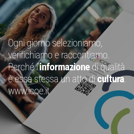
Ogni giorno selezioniamo,
verifichiamo e raccontiamo.
Perché l'
informazione
di qualità
è essa stessa un atto di
cultura
.
www.icoe.it