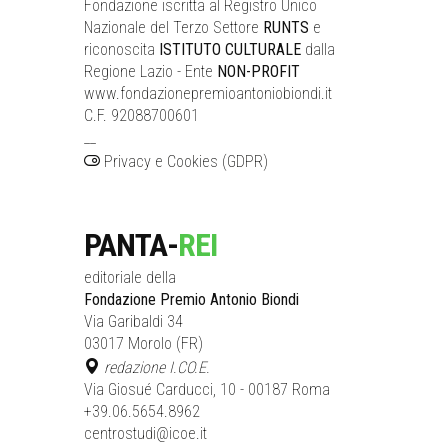
Fondazione iscritta al Registro Unico
Nazionale del Terzo Settore
RUNTS
e
riconoscita
ISTITUTO CULTURALE
dalla
Regione Lazio - Ente
NON-PROFIT
www.fondazionepremioantoniobiondi.it
C.F. 92088700601
__
Privacy e Cookies (GDPR)
PANTA-
REI
editoriale della
Fondazione Premio Antonio Biondi
Via Garibaldi 34
03017 Morolo (FR)
redazione I.CO.E.
Via Giosué Carducci, 10 - 00187 Roma
+39.06.5654.8962
centrostudi@icoe.it