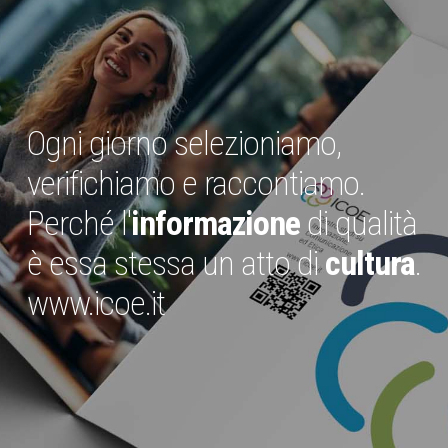
Ogni giorno selezioniamo,
verifichiamo e raccontiamo.
Perché l'
informazione
di qualità
è essa stessa un atto di
cultura
.
www.icoe.it