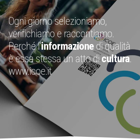
Ogni giorno selezioniamo,
verifichiamo e raccontiamo.
Perché l'
informazione
di qualità
è essa stessa un atto di
cultura
.
www.icoe.it