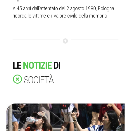
e
A 45 anni dall’attentato del 2 agosto 1980, Bologna
Dal
 86
ricorda le vittime e il valore civile della memoria
Tin
del
LE
NOTIZIE
DI
SOCIETÀ