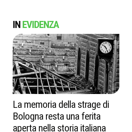
IN
EVIDENZA
La memoria della strage di
T
Bologna resta una ferita
a
aperta nella storia italiana
R