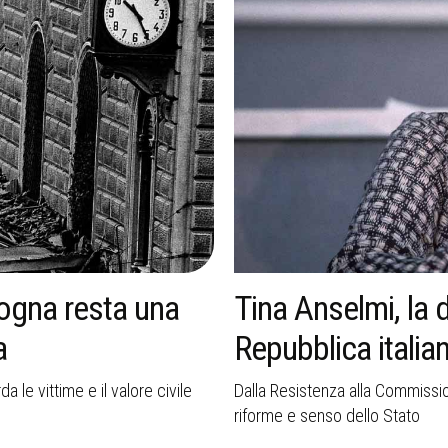
logna resta una
Tina Anselmi, la 
a
Repubblica italia
 le vittime e il valore civile
Dalla Resistenza alla Commissio
riforme e senso dello Stato