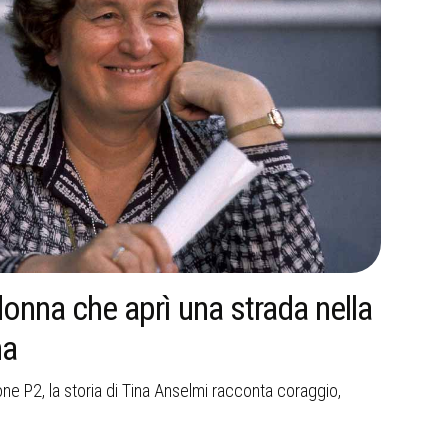
donna che aprì una strada nella
Cani
na
ran
ne P2, la storia di Tina Anselmi racconta coraggio,
Oltre 
divent