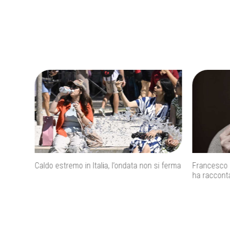
nomia
Caldo estremo in Italia, l’ondata non si ferma
Francesco 
ha raccontat