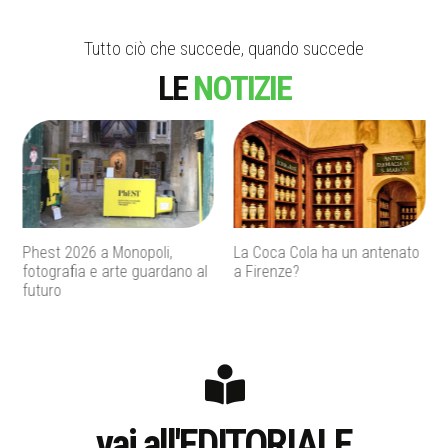
Tutto ciò che succede, quando succede
LE
NOTIZIE
La Coca Cola ha un antenato
Agenti IA e sicurezza, quando
a Firenze?
l’autonomia diventa un
rischio concreto
vai all'EDITORIALE