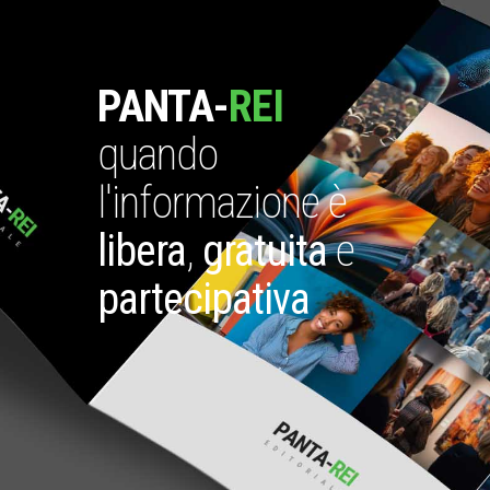
PANTA-
REI
quando
l'informazione è
libera
,
gratuita
e
partecipativa