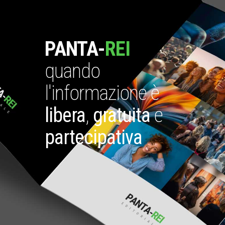
PANTA-
REI
quando
l'informazione è
libera
,
gratuita
e
partecipativa